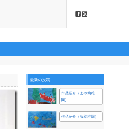
ä
ñ
最新の投稿
作品紹介（まや幼稚
園）
作品紹介（藤幼稚園）