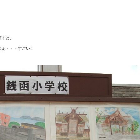
。
。
。
頂くと、
なぁ・・・すごい！