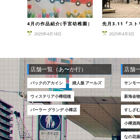
4月の作品紹介(手宮幼稚園）
2025年4月18日
2025年4月3日
店舗一覧（あ〜か行）
店舗
バックのアカイシ
婦人服 アールズ
サンモ
ウィステリア小樽稲穂
新海金
パーラー グランデ 小樽店
すしざむ
小樽酒商
なの花