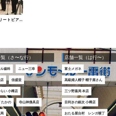
先月3.11『ストリートピアノでつなぐ祈りのハーモニー』を開催いた しました。
一覧（さ〜な行）
店舗一覧（は行〜）
ール歯科
ニュー三幸
富士メガネ
物店
信盛堂
高級婦人帽子 帽子屋さん
らい 小樽店
三ツ野薬局 本店
 たかの
寺山神佛具店
目利きの銀次 小樽店
薬局
おたる屋台村 レンガ横丁