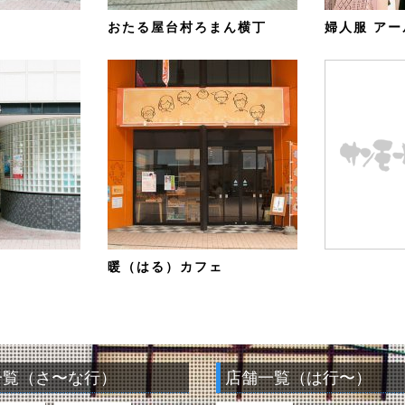
おたる屋台村ろまん横丁
婦人服 アー
暖（はる）カフェ
一覧（さ〜な行）
店舗一覧（は行〜）