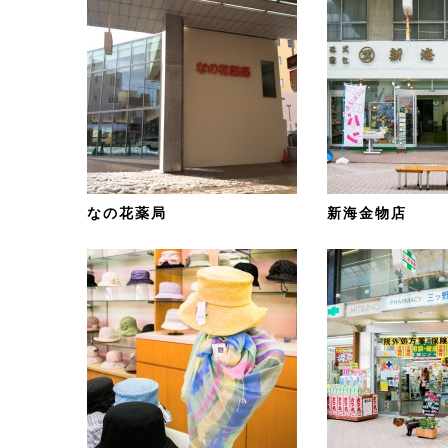
なの花薬局
新海金物店