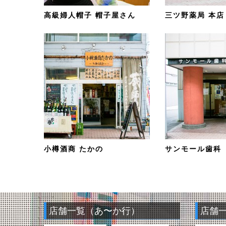
高級婦人帽子 帽子屋さん
三ツ野薬局 本店
小樽酒商 たかの
サンモール歯科
店舗一覧（あ〜か行）
店舗