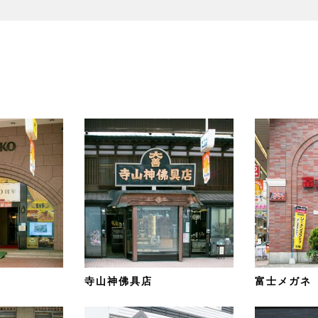
寺山神佛具店
富士メガネ