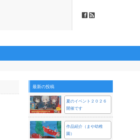
ä
ñ
最新の投稿
夏のイベント２０２６
開催です
作品紹介（まや幼稚
園）