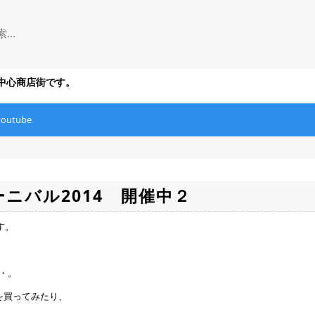
の中心商店街です。
youtube
ニバル2014 開催中２
す。
・。
を買ってみたり、