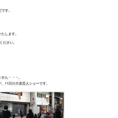
定です。
いたします。
募ください。
ません・・・。
、11日の大道芸人ショーです。