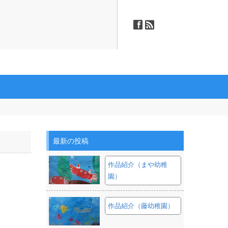
ä
ñ
最新の投稿
作品紹介（まや幼稚
園）
作品紹介（藤幼稚園）