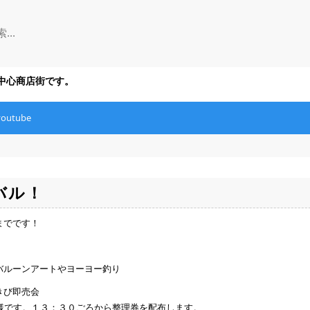
の中心商店街です。
youtube
バル！
までです！
ルーンアートやヨーヨー釣り
きび即売会
１３：３０ごろから整理券を配布します。