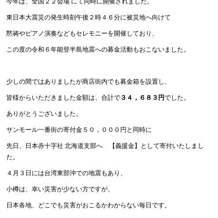
今年は、全国２２会場 にて同時に開催されました。
東日本大震災の発生時刻午後２時４６分に被災地へ向けて
黙祷やピアノ演奏などもセレモニーを開催しており、
この度の令和６年能登半島地震への募金活動もおこないました。
少しの間ではありましたが商店街内でも募金箱を設置し、
皆様からいただきました金額は、合計で
３４，６８３円
でした。
ありがとうございました。
サンモール一番街の寄付金５０，０００円と同時に
先日、日本赤十字社 北海道支部へ 【義援金】として寄付いたしまし
た。
４月３日には台湾東部沖での地震もあり、
小樽は、幸い災害が少ない方ですが、
日本各地、どこでも災害がおこるかわからない毎日です。