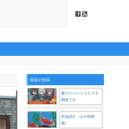
ä
ñ
最新の投稿
夏のイベント２０２６
開催です
作品紹介（まや幼稚
園）