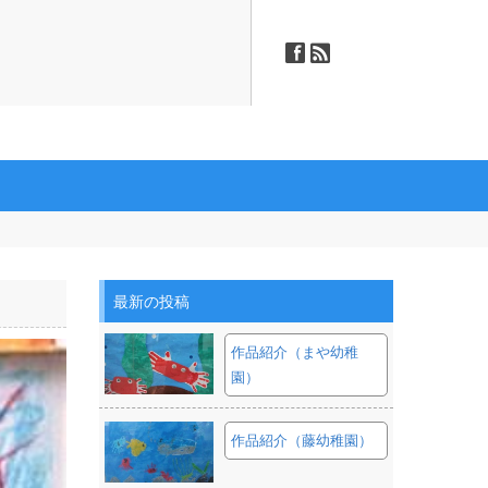
ä
ñ
最新の投稿
作品紹介（まや幼稚
園）
作品紹介（藤幼稚園）