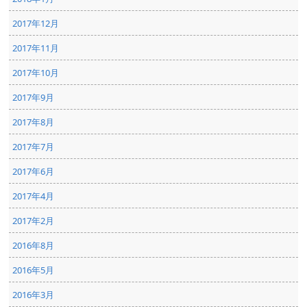
2017年12月
2017年11月
2017年10月
2017年9月
2017年8月
2017年7月
2017年6月
2017年4月
2017年2月
2016年8月
2016年5月
2016年3月