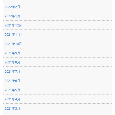
2022年2月
2022年1月
2021年12月
2021年11月
2021年10月
2021年9月
2021年8月
2021年7月
2021年6月
2021年5月
2021年4月
2021年3月