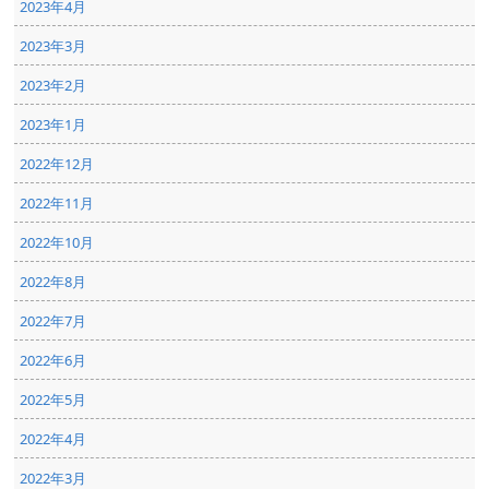
2023年4月
2023年3月
2023年2月
2023年1月
2022年12月
2022年11月
2022年10月
2022年8月
2022年7月
2022年6月
2022年5月
2022年4月
2022年3月