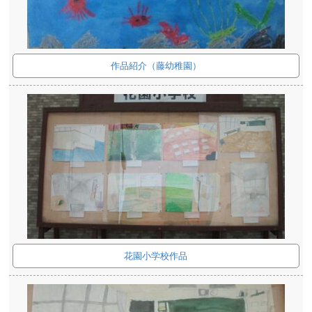
作品紹介（藤幼稚園）
花園小学校作品