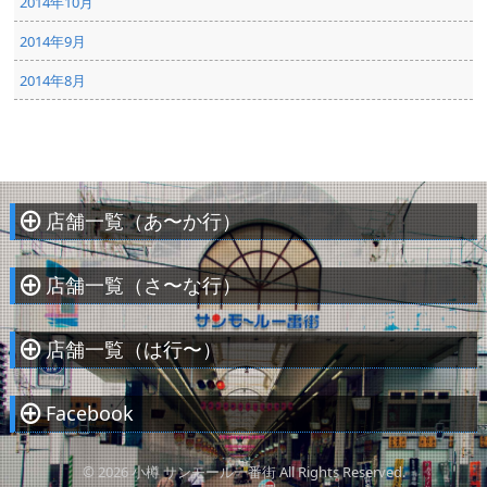
2014年10月
2014年9月
2014年8月
店舗一覧（あ〜か行）
À
店舗一覧（さ〜な行）
À
店舗一覧（は行〜）
À
Facebook
À
© 2026 小樽 サンモール一番街 All Rights Reserved.