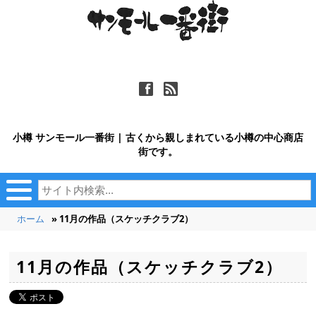
ä
ñ
小樽 サンモール一番街 | 古くから親しまれている小樽の中心商店
街です。
ホーム
» 11月の作品（スケッチクラブ2）
11月の作品（スケッチクラブ2）