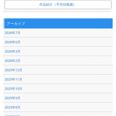
作品紹介（手宮幼稚園）
アーカイブ
2026年7月
2026年6月
2026年3月
2026年2月
2025年12月
2025年11月
2025年10月
2025年9月
2025年8月