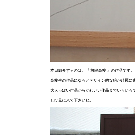
本日紹介するのは、『 桜陽高校 』の作品です。
高校生の作品になるとデザイン的な絵が綺麗に
大人っぽい作品からかわいい作品までいろいろ
ぜひ見に来て下さいね。