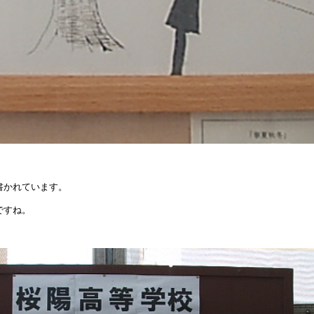
書かれています。
ですね。