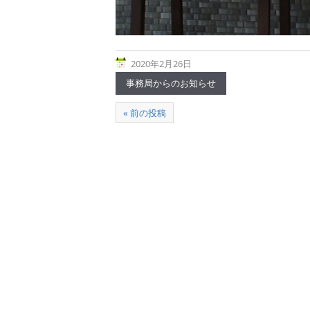
2020年2月26日
事務局からのお知らせ
« 前の投稿