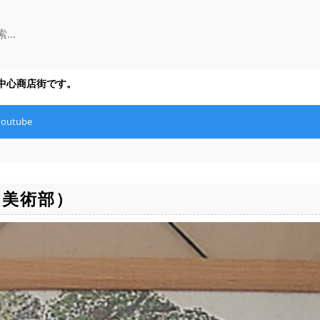
の中心商店街です。
youtube
 美術部）