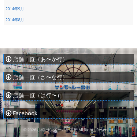
2014年9月
2014年8月
店舗一覧（あ〜か行）
À
店舗一覧（さ〜な行）
À
店舗一覧（は行〜）
À
Facebook
À
© 2026 小樽 サンモール一番街 All Rights Reserved.