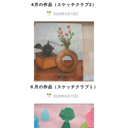
6月の作品（スケッチクラブ2）
2020年6月18日
６月の作品（スケッチクラブ１）
2020年6月15日