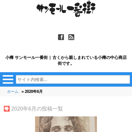
ä
ñ
小樽 サンモール一番街 | 古くから親しまれている小樽の中心商店
街です。
ホーム
» 2020年6月
2020年6月の投稿一覧