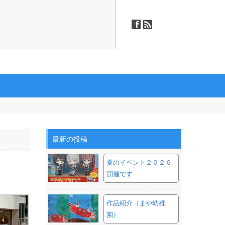
ä
ñ
最新の投稿
夏のイベント２０２６
開催です
作品紹介（まや幼稚
園）