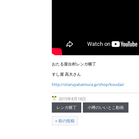
おたる屋台村レンガ横丁
すし屋 高大さん
http://otaruyataimura.jp/shop/koudai/
2015年8月18日
レンガ横丁
小樽のいいとこ動画
« 前の投稿