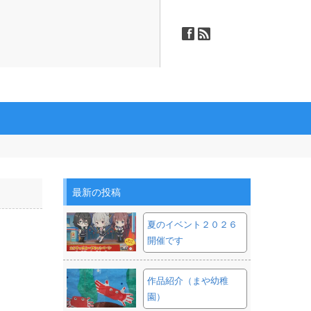
ä
ñ
最新の投稿
夏のイベント２０２６
開催です
作品紹介（まや幼稚
園）